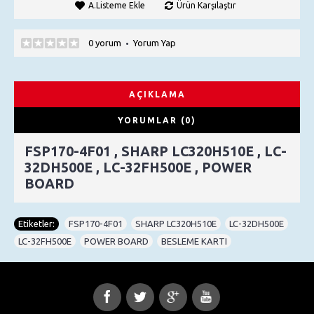
A.Listeme Ekle
Ürün Karşılaştır
0 yorum
Yorum Yap
•
AÇIKLAMA
YORUMLAR (0)
FSP170-4F01 , SHARP LC320H510E , LC-
32DH500E , LC-32FH500E , POWER
BOARD
Etiketler:
FSP170-4F01
,
SHARP LC320H510E
,
LC-32DH500E
,
LC-32FH500E
,
POWER BOARD
,
BESLEME KARTI