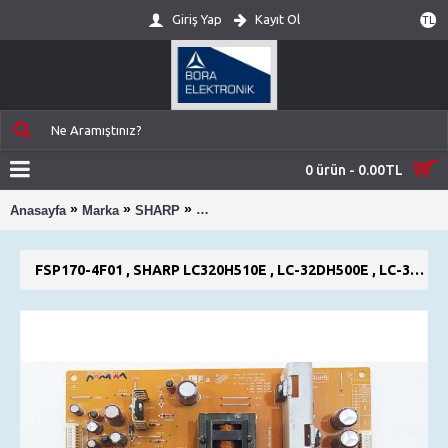
Giriş Yap
Kayıt Ol
TL
0 ürün - 0.00TL
»
»
»
Anasayfa
Marka
SHARP
FSP170-4F01 , SHARP LC320H510E , LC
FSP170-4F01 , SHARP LC320H510E , LC-32DH500E , LC-32FH500E , POWER BOARD