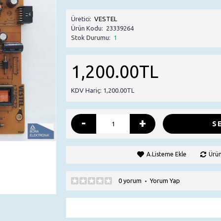
Üretici:
VESTEL
Ürün Kodu:
23339264
Stok Durumu:
1
1,200.00TL
KDV Hariç: 1,200.00TL
-
+
S
A.Listeme Ekle
Ürün
0 yorum
Yorum Yap
•