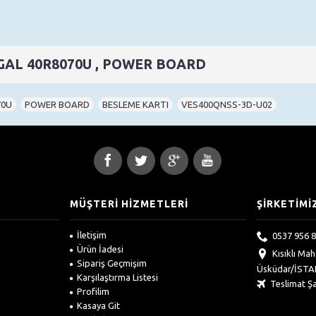
REGAL 40R8070U , POWER BOARD
70U
,
POWER BOARD
,
BESLEME KARTI
,
VES400QNSS-3D-U02
MÜŞTERİ HİZMETLERİ
ŞİRKETİMİ
İletişim
0537 956 8
Ürün İadesi
Kısıklı Ma
Sipariş Geçmişim
Üsküdar/İST
Karşılaştırma Listesi
Teslimat Şa
Profilim
Kasaya Git