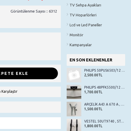
TV Sehpa Ayakları
Görüntülenme Sayısı :: 6312
TV Hoparlörleri
Lcd ve Led Paneller
Monitör
Kampanyalar
EN SON EKLENENLER
PHILIPS 50PUS6503/12 , STAND , TV AYAK , SEHPA AYAK
EPETE EKLE
2,500.00TL
PHILIPS 48PFK5500/12 , STAND , TV AYAK , SEHPA AYAK
 Karşılaştır
1,700.00TL
ARÇELİK A43 A 670 A , BEKO B43 A 670 A , STAND , TV AYAK , SEHPA AYAK
1,500.00TL
VESTEL 50UT9740 , STAND , TV AYAK , SEHPA AYAK
1,800.00TL