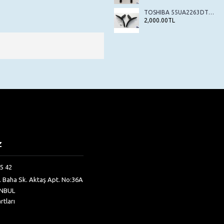
TOSHIBA 55UA2263DT , STAND , TV AYAK , SEHPA AYAK
2,000.00TL
Z
5 42
h. Baha Sk. Aktaş Apt. No:36A
ANBUL
rtları