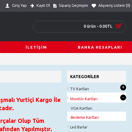
Giriş Yap
Kayıt Ol
Sipariş Geçmişim
Alışveriş Listem (
0
)
0 ürün - 0.00TL
İLETIŞIM
BANKA HESAPLARI
KATEGORILER
+
TV Kartları
-
şmalı Yurtiçi Kargo İle
Monitör Kartları
adır.
VGA Kartları
Besleme Kartları
arçalar Olup Tüm
Led Barlar
fından Yapılmıştır.