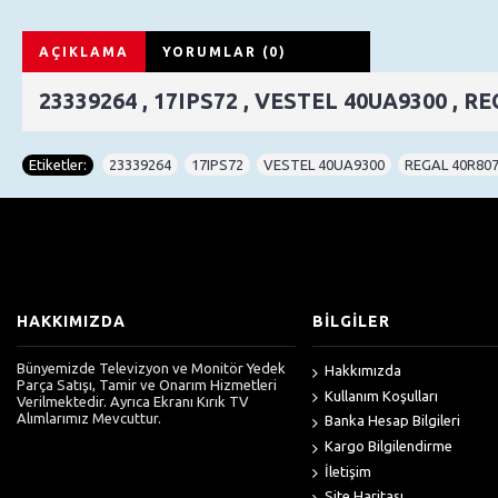
AÇIKLAMA
YORUMLAR (0)
23339264 , 17IPS72 , VESTEL 40UA9300 , 
Etiketler:
23339264
,
17IPS72
,
VESTEL 40UA9300
,
REGAL 40R80
HAKKIMIZDA
BİLGİLER
Bünyemizde Televizyon ve Monitör Yedek
Hakkımızda
Parça Satışı, Tamir ve Onarım Hizmetleri
Kullanım Koşulları
Verilmektedir. Ayrıca Ekranı Kırık TV
Alımlarımız Mevcuttur.
Banka Hesap Bilgileri
Kargo Bilgilendirme
İletişim
Site Haritası