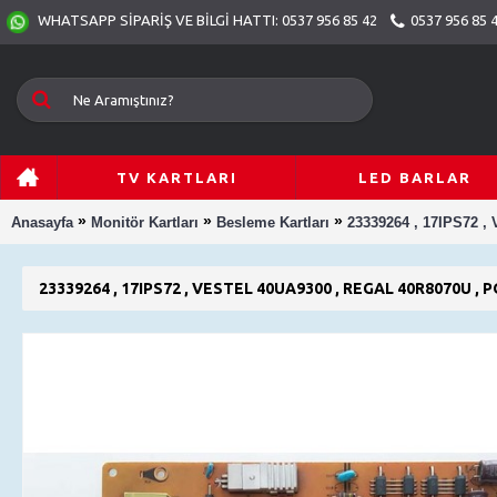
0537 956 85 
WHATSAPP SİPARİŞ VE BİLGİ HATTI: 0537 956 85 42
TV KARTLARI
LED BARLAR
»
»
»
Anasayfa
Monitör Kartları
Besleme Kartları
23339264 , 17IPS72
23339264 , 17IPS72 , VESTEL 40UA9300 , REGAL 40R8070U 