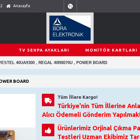
42
Anasayfa
TL
TV SEHPA AYAKLARI
MONITÖR KARTLARI
 , VESTEL 40UA9300 , REGAL 40R8070U , POWER BOARD
, POWER BOARD
Tüm İllere Kargo!
Türkiye'nin Tüm İllerine Anla
Alıcı Ödemeli Gönderim Yapılmakt
Ürünlerimiz Orjinal Çıkma P
Testleri Uzman Ekibimiz Tara