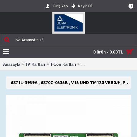
Giriş Yap
Kayıt Ol
TL
0 ürün - 0.00TL
»
»
»
Anasayfa
TV Kartları
T-Con Kartları
6871L-3959A , 6870C-0535B ,
6871L-3959A , 6870C-0535B , V15 UHD TM120 VER0.9 , PHILIPS 55PUS6412/12 , 55PFL6900 , T-CON BOARD