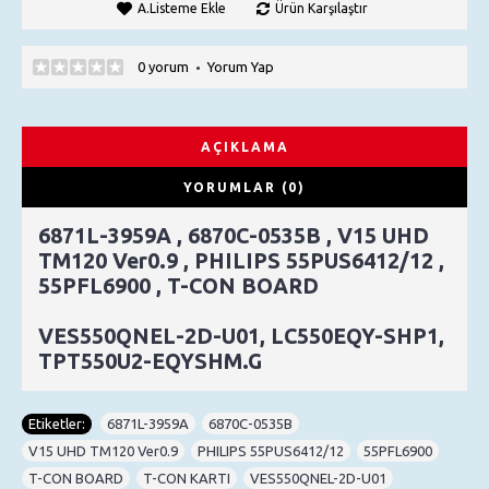
A.Listeme Ekle
Ürün Karşılaştır
0 yorum
Yorum Yap
•
AÇIKLAMA
YORUMLAR (0)
6871L-3959A , 6870C-0535B , V15 UHD
TM120 Ver0.9 , PHILIPS 55PUS6412/12 ,
55PFL6900 , T-CON BOARD
VES550QNEL-2D-U01, LC550EQY-SHP1,
TPT550U2-EQYSHM.G
Etiketler:
6871L-3959A
,
6870C-0535B
,
V15 UHD TM120 Ver0.9
,
PHILIPS 55PUS6412/12
,
55PFL6900
,
T-CON BOARD
,
T-CON KARTI
,
VES550QNEL-2D-U01
,