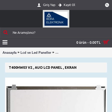
Giriş Yap
Kayıt Ol
TL
0 ürün - 0.00TL
»
»
Anasayfa
Lcd ve Led Paneller
T400HW03 V2 , AUO LCD PANEL , 
T400HW03 V2 , AUO LCD PANEL , EKRAN