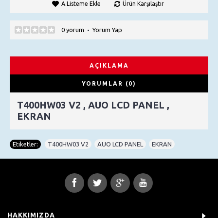
A.Listeme Ekle
Ürün Karşılaştır
0 yorum
Yorum Yap
•
AÇIKLAMA
YORUMLAR (0)
T400HW03 V2 , AUO LCD PANEL ,
EKRAN
Etiketler:
T400HW03 V2
,
AUO LCD PANEL
,
EKRAN
HAKKIMIZDA