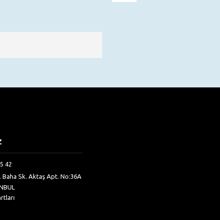
Z
5 42
h. Baha Sk. Aktaş Apt. No:36A
ANBUL
rtları