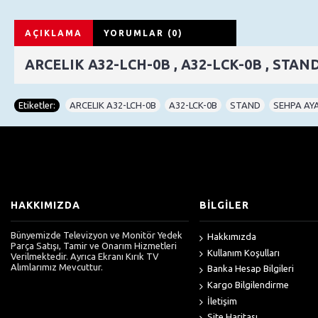
AÇIKLAMA
YORUMLAR (0)
ARCELIK A32-LCH-0B , A32-LCK-0B , STAN
Etiketler:
ARCELIK A32-LCH-0B
,
A32-LCK-0B
,
STAND
,
SEHPA AY
HAKKIMIZDA
BİLGİLER
Bünyemizde Televizyon ve Monitör Yedek
Hakkımızda
Parça Satışı, Tamir ve Onarım Hizmetleri
Kullanım Koşulları
Verilmektedir. Ayrıca Ekranı Kırık TV
Alımlarımız Mevcuttur.
Banka Hesap Bilgileri
Kargo Bilgilendirme
İletişim
Site Haritası