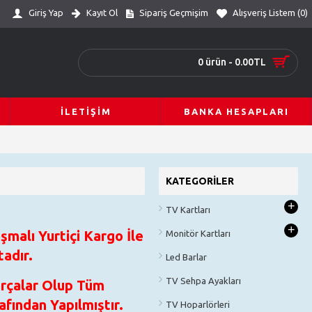
Giriş Yap
Kayıt Ol
Sipariş Geçmişim
Alışveriş Listem (
0
)
0 ürün - 0.00TL
İLETIŞIM
BANKA HESAPLARI
KATEGORILER
+
TV Kartları
+
şmalı Yurtiçi Kargo İle
Monitör Kartları
adır.
Led Barlar
TV Sehpa Ayakları
arçalar Olup Tüm
fından Yapılmıştır.
TV Hoparlörleri