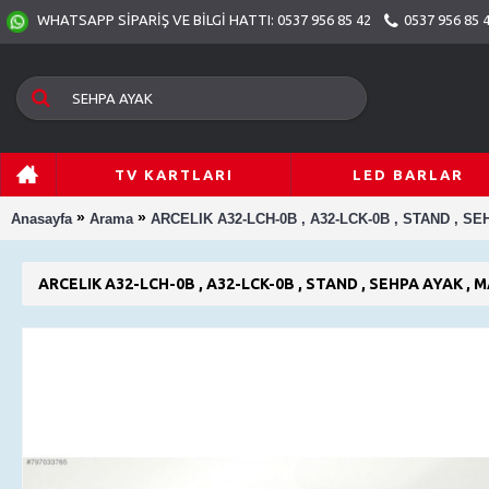
0537 956 85 
WHATSAPP SİPARİŞ VE BİLGİ HATTI: 0537 956 85 42
TV KARTLARI
LED BARLAR
»
»
Anasayfa
Arama
ARCELIK A32-LCH-0B , A32-LCK-0B , STAND , S
ARCELIK A32-LCH-0B , A32-LCK-0B , STAND , SEHPA AYAK , 