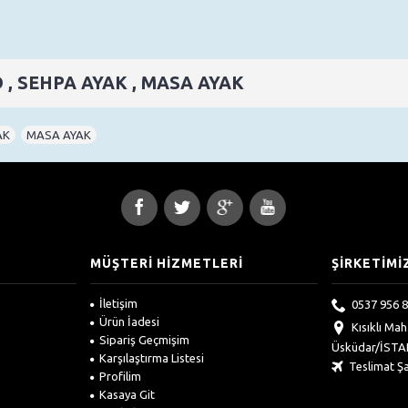
D , SEHPA AYAK , MASA AYAK
AK
,
MASA AYAK
MÜŞTERİ HİZMETLERİ
ŞİRKETİMİ
İletişim
0537 956 8
Ürün İadesi
Kısıklı Ma
Sipariş Geçmişim
Üsküdar/İST
Karşılaştırma Listesi
Teslimat Şa
Profilim
Kasaya Git