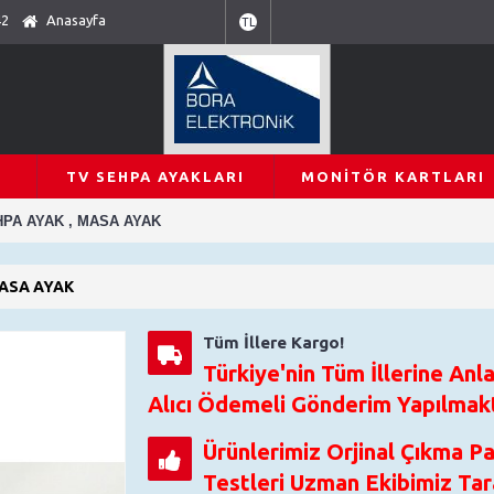
42
Anasayfa
TL
TV SEHPA AYAKLARI
MONITÖR KARTLARI
EHPA AYAK , MASA AYAK
MASA AYAK
Tüm İllere Kargo!
Türkiye'nin Tüm İllerine Anla
Alıcı Ödemeli Gönderim Yapılmakt
Ürünlerimiz Orjinal Çıkma P
Testleri Uzman Ekibimiz Tara