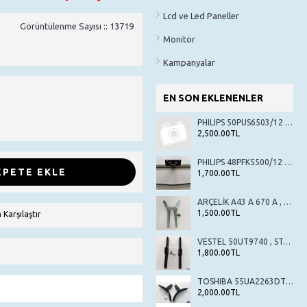
Lcd ve Led Paneller
Görüntülenme Sayısı :: 13719
Monitör
Kampanyalar
EN SON EKLENENLER
PHILIPS 50PUS6503/12 , STAND , TV AYAK , SEHPA AYAK
2,500.00TL
PHILIPS 48PFK5500/12 , STAND , TV AYAK , SEHPA AYAK
EPETE EKLE
1,700.00TL
ARÇELİK A43 A 670 A , BEKO B43 A 670 A , STAND , TV AYAK , SEHPA AYAK
1,500.00TL
 Karşılaştır
VESTEL 50UT9740 , STAND , TV AYAK , SEHPA AYAK
1,800.00TL
TOSHIBA 55UA2263DT , STAND , TV AYAK , SEHPA AYAK
2,000.00TL