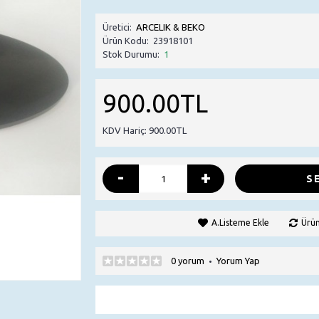
Üretici:
ARCELIK & BEKO
Ürün Kodu:
23918101
Stok Durumu:
1
900.00TL
KDV Hariç: 900.00TL
-
+
S
A.Listeme Ekle
Ürün
0 yorum
Yorum Yap
•