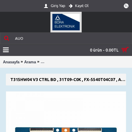
Giriş Yap
Kayıt Ol
TL
0 ürün - 0.00TL
»
»
Anasayfa
Arama
T315HW04 V3 Ctrl BD , 31T09-C0K , FX-5540T04
T315HW04 V3 CTRL BD , 31T09-C0K , FX-5540T04C07 , AUO T400HW03 , T-CON BOARD