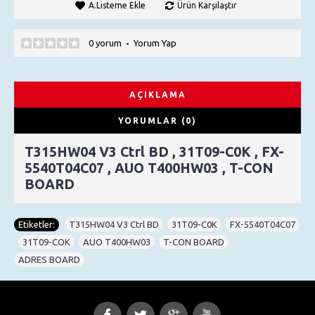
A.Listeme Ekle
Ürün Karşılaştır
0 yorum
Yorum Yap
•
AÇIKLAMA
YORUMLAR (0)
T315HW04 V3 Ctrl BD , 31T09-C0K , FX-
5540T04C07 , AUO T400HW03 , T-CON
BOARD
Etiketler:
T315HW04 V3 Ctrl BD
,
31T09-C0K
,
FX-5540T04C07
,
31T09-COK
,
AUO T400HW03
,
T-CON BOARD
,
ADRES BOARD