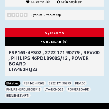
A.Listeme Ekle
Ürün Karşılaştır
0 yorum
Yorum Yap
•
AÇIKLAMA
YORUMLAR (0)
FSP163-4FS02 , 2722 171 90779 , REV:00
, PHILIPS 46PDL8908S/12 , POWER
BOARD
LTA460HQ23
Etiketler:
FSP163-4FS02
,
2722 171 90779
,
REV:00
,
PHILIPS 46PDL8908S/12
,
LTA460HQ23
,
POWERBOARD
,
BESLEME KARTI