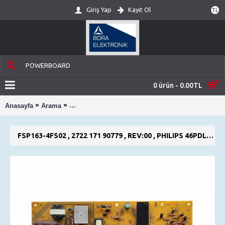
Giriş Yap
Kayıt Ol
TL
0 ürün - 0.00TL
»
»
Anasayfa
Arama
FSP163-4FS02 , 2722 171 90779 , REV:00 , PHIL
FSP163-4FS02 , 2722 171 90779 , REV:00 , PHILIPS 46PDL8908S/12 , POWER BOARD