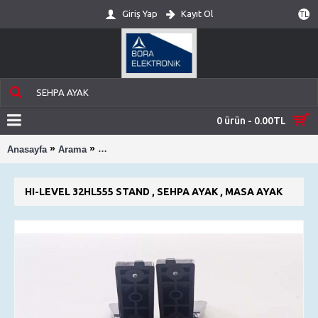
Giriş Yap
Kayıt Ol
TL
0 ürün - 0.00TL
»
»
Anasayfa
Arama
HI-LEVEL 32HL555 STAND , SEHPA AYAK , MASA
HI-LEVEL 32HL555 STAND , SEHPA AYAK , MASA AYAK