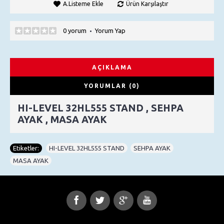
A.Listeme Ekle
Ürün Karşılaştır
0 yorum
Yorum Yap
•
AÇIKLAMA
YORUMLAR (0)
HI-LEVEL 32HL555 STAND , SEHPA
AYAK , MASA AYAK
Etiketler:
HI-LEVEL 32HL555 STAND
,
SEHPA AYAK
,
MASA AYAK