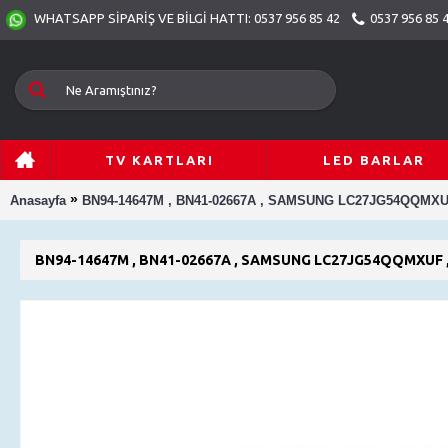
0537 956 85 
WHATSAPP SİPARİŞ VE BİLGİ HATTI: 0537 956 85 42
TV KARTLARI
LED BARLAR
»
Anasayfa
BN94-14647M , BN41-02667A , SAMSUNG LC27JG54QQMX
BN94-14647M , BN41-02667A , SAMSUNG LC27JG54QQMXUF 