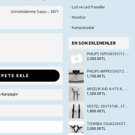
Lcd ve Led Paneller
Görüntülenme Sayısı :: 3871
Monitör
Kampanyalar
EN SON EKLENENLER
PHILIPS 50PUS6503/12 , STAND , TV AYAK , SEHPA AYAK
2,500.00TL
PHILIPS 48PFK5500/12 , STAND , TV AYAK , SEHPA AYAK
EPETE EKLE
1,700.00TL
ARÇELİK A43 A 670 A , BEKO B43 A 670 A , STAND , TV AYAK , SEHPA AYAK
1,500.00TL
 Karşılaştır
VESTEL 50UT9740 , STAND , TV AYAK , SEHPA AYAK
1,800.00TL
TOSHIBA 55UA2263DT , STAND , TV AYAK , SEHPA AYAK
2,000.00TL