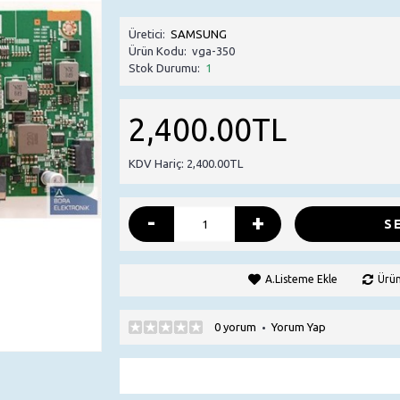
Üretici:
SAMSUNG
Ürün Kodu:
vga-350
Stok Durumu:
1
2,400.00TL
KDV Hariç: 2,400.00TL
-
+
S
A.Listeme Ekle
Ürün
0 yorum
Yorum Yap
•