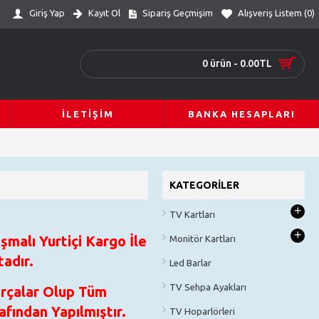
Giriş Yap
Kayıt Ol
Sipariş Geçmişim
Alışveriş Listem (
0
)
0 ürün - 0.00TL
İLETIŞIM
BANKA HESAPLARI
KATEGORILER
+
TV Kartları
+
şmalı Yurtiçi Kargo İle
Monitör Kartları
adır.
Led Barlar
TV Sehpa Ayakları
arçalar Olup Tüm
fından Yapılmıştır.
TV Hoparlörleri