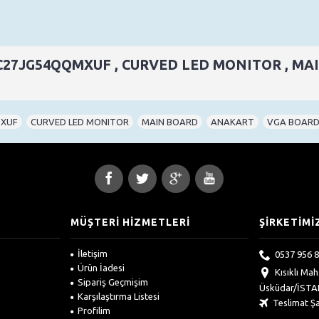
LC27JG54QQMXUF , CURVED LED MONITOR , MA
MXUF
,
CURVED LED MONITOR
,
MAIN BOARD
,
ANAKART
,
VGA BOAR
MÜŞTERİ HİZMETLERİ
ŞİRKETİMİ
İletişim
0537 956 8
Ürün İadesi
Kısıklı Ma
Sipariş Geçmişim
Üsküdar/İST
Karşılaştırma Listesi
Teslimat Şa
Profilim