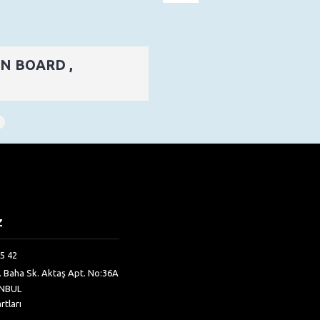
IN BOARD ,
D
Z
5 42
h. Baha Sk. Aktaş Apt. No:36A
ANBUL
rtları