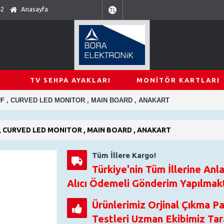
42
Anasayfa
TL
TV SEHPA AYAKLARI
MONITÖR KARTLARI
UF , CURVED LED MONITOR , MAIN BOARD , ANAKART
, CURVED LED MONITOR , MAIN BOARD , ANAKART
Tüm İllere Kargo!
Türkiye'nin Tüm İllerine Anla
Alıcı Ödemeli Gönderim Yapılmakt
Ürünlerimiz Orjinal Çıkma P
Testleri Uzman Ekibimiz Tara