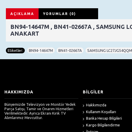
AÇIKLAMA
YORUMLAR (0)
BN94-14647M , BN41-02667A , SAMSUNG 
ANAKART
Etiketler:
BN94-14647M
,
BN41-02667A
,
SAMSUNG LC27JG54QQ
HAKKIMIZDA
BİLGİLER
Bünyemizde Televizyon ve Monitör Yedek
Hakkımızda
Parça Satışı, Tamir ve Onarım Hizmetleri
Kullanım Koşulları
Verilmektedir. Ayrıca Ekranı Kırık TV
Alımlarımız Mevcuttur.
Banka Hesap Bilgileri
Kargo Bilgilendirme
İletişim