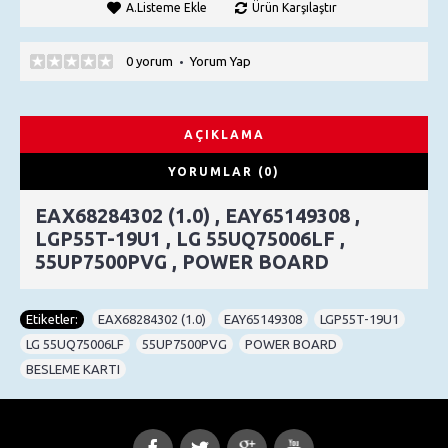
A.Listeme Ekle
Ürün Karşılaştır
0 yorum
Yorum Yap
•
AÇIKLAMA
YORUMLAR (0)
EAX68284302 (1.0) , EAY65149308 ,
LGP55T-19U1 , LG 55UQ75006LF ,
55UP7500PVG , POWER BOARD
Etiketler:
EAX68284302 (1.0)
,
EAY65149308
,
LGP55T-19U1
,
LG 55UQ75006LF
,
55UP7500PVG
,
POWER BOARD
,
BESLEME KARTI