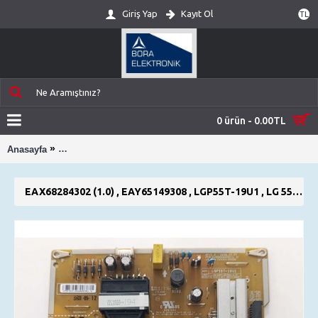
Giriş Yap
Kayıt Ol
TL
0 ürün - 0.00TL
»
Anasayfa
EAX68284302 (1.0) , EAY65149308 , LGP55T-19U1 , LG 5
EAX68284302 (1.0) , EAY65149308 , LGP55T-19U1 , LG 55UQ75006LF , 55UP7500PVG , POWER BOARD