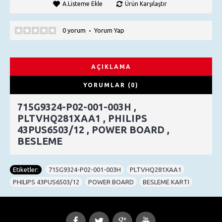
A.Listeme Ekle
Ürün Karşılaştır
0 yorum
Yorum Yap
•
AÇIKLAMA
YORUMLAR (0)
715G9324-P02-001-003H ,
PLTVHQ281XAA1 , PHILIPS
43PUS6503/12 , POWER BOARD ,
BESLEME
Etiketler:
715G9324-P02-001-003H
,
PLTVHQ281XAA1
,
PHILIPS 43PUS6503/12
,
POWER BOARD
,
BESLEME KARTI