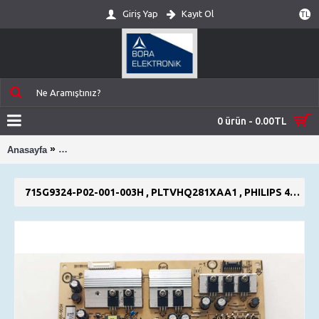
Giriş Yap
Kayıt Ol
TL
0 ürün - 0.00TL
»
Anasayfa
715G9324-P02-001-003H , PLTVHQ281XAA1 , PHILIPS 43
715G9324-P02-001-003H , PLTVHQ281XAA1 , PHILIPS 43PUS6503/12 , POWER BOARD , BESLEME