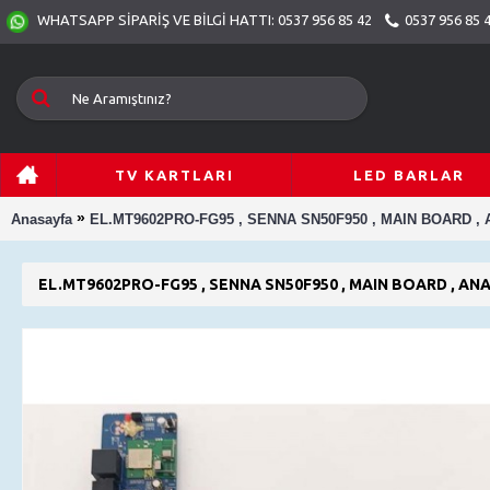
0537 956 85 
WHATSAPP SİPARİŞ VE BİLGİ HATTI: 0537 956 85 42
TV KARTLARI
LED BARLAR
»
Anasayfa
EL.MT9602PRO-FG95 , SENNA SN50F950 , MAIN BOARD , 
EL.MT9602PRO-FG95 , SENNA SN50F950 , MAIN BOARD , AN