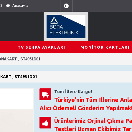
42
Anasayfa
TL
TV SEHPA AYAKLARI
MONITÖR KARTLARI
ANAKART , ST4951D01
AKART , ST4951D01
Tüm İllere Kargo!
Türkiye'nin Tüm İllerine Anla
Alıcı Ödemeli Gönderim Yapılmakt
Ürünlerimiz Orjinal Çıkma P
Testleri Uzman Ekibimiz Tara