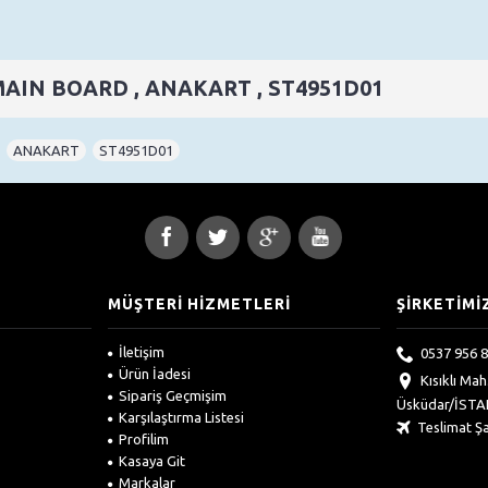
MAIN BOARD , ANAKART , ST4951D01
,
ANAKART
,
ST4951D01
MÜŞTERİ HİZMETLERİ
ŞİRKETİMİ
İletişim
0537 956 8
Ürün İadesi
Kısıklı Ma
Sipariş Geçmişim
Üsküdar/İST
Karşılaştırma Listesi
Teslimat Şa
Profilim
Kasaya Git
Markalar