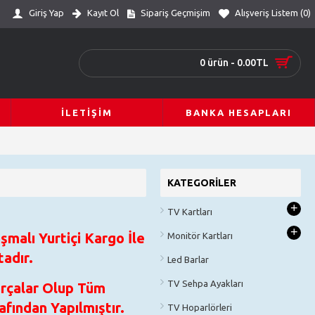
Giriş Yap
Kayıt Ol
Sipariş Geçmişim
Alışveriş Listem (
0
)
0 ürün - 0.00TL
İLETIŞIM
BANKA HESAPLARI
KATEGORILER
+
TV Kartları
+
şmalı Yurtiçi Kargo İle
Monitör Kartları
adır.
Led Barlar
TV Sehpa Ayakları
arçalar Olup Tüm
fından Yapılmıştır.
TV Hoparlörleri