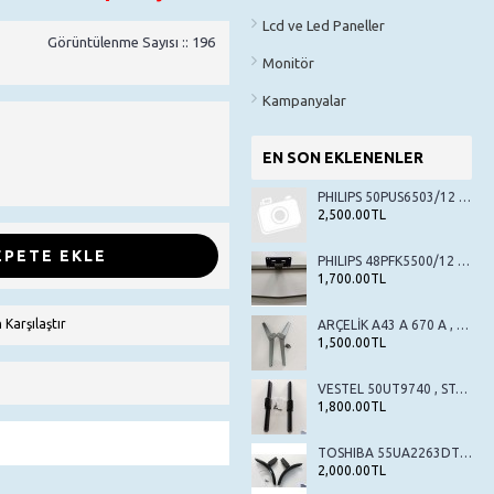
Lcd ve Led Paneller
Görüntülenme Sayısı :: 196
Monitör
Kampanyalar
EN SON EKLENENLER
PHILIPS 50PUS6503/12 , STAND , TV AYAK , SEHPA AYAK
2,500.00TL
EPETE EKLE
PHILIPS 48PFK5500/12 , STAND , TV AYAK , SEHPA AYAK
1,700.00TL
 Karşılaştır
ARÇELİK A43 A 670 A , BEKO B43 A 670 A , STAND , TV AYAK , SEHPA AYAK
1,500.00TL
VESTEL 50UT9740 , STAND , TV AYAK , SEHPA AYAK
1,800.00TL
TOSHIBA 55UA2263DT , STAND , TV AYAK , SEHPA AYAK
2,000.00TL