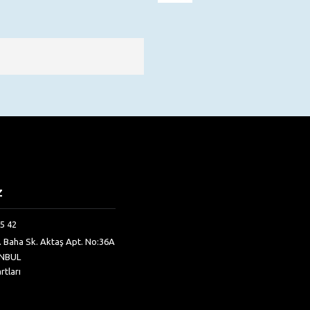
Z
5 42
h. Baha Sk. Aktaş Apt. No:36A
ANBUL
rtları