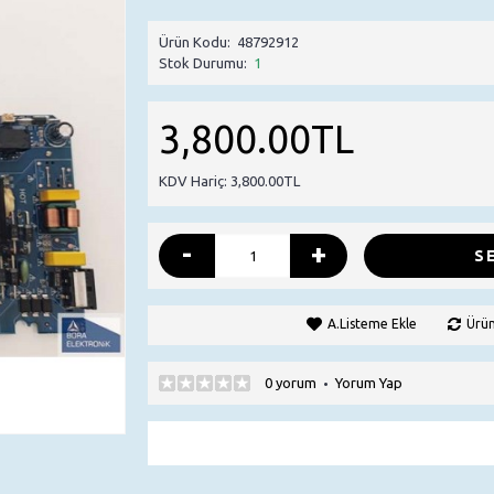
Ürün Kodu:
48792912
Stok Durumu:
1
3,800.00TL
KDV Hariç: 3,800.00TL
-
+
S
A.Listeme Ekle
Ürün
0 yorum
Yorum Yap
•