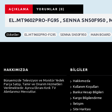
AÇIKLAMA
YORUMLAR (0)
EL.MT9602PRO-FG95 , SENNA SN50F950 , 
Etiketler:
EL.MT9602PRO-FG95
,
SENNA SN50F950
,
MAIN BOARD
HAKKIMIZDA
BİLGİLER
Bünyemizde Televizyon ve Monitör Yedek
Hakkımızda
Parça Satışı, Tamir ve Onarım Hizmetleri
Kullanım Koşulları
Verilmektedir. Ayrıca Ekranı Kırık TV
Alımlarımız Mevcuttur.
Banka Hesap Bilgileri
Kargo Bilgilendirme
İletişim
Site Haritası