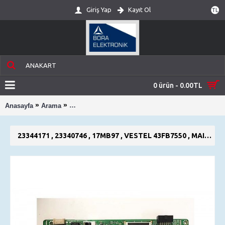
Giriş Yap
Kayıt Ol
TL
0 ürün - 0.00TL
»
»
Anasayfa
Arama
23344171 , 23340746 , 17MB97 , VESTEL 43FB75
23344171 , 23340746 , 17MB97 , VESTEL 43FB7550 , MAIN BOARD , ANAKART , VES430UNEL