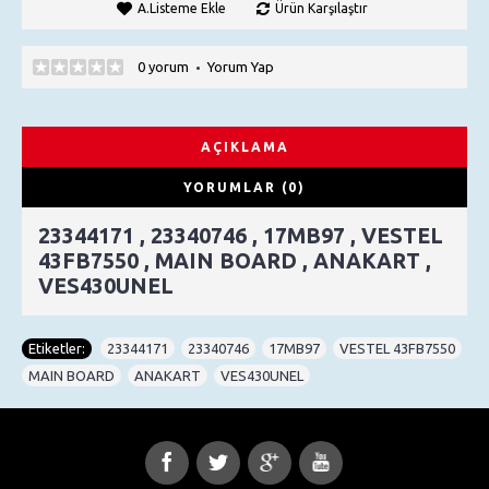
A.Listeme Ekle
Ürün Karşılaştır
0 yorum
Yorum Yap
•
AÇIKLAMA
YORUMLAR (0)
23344171 , 23340746 , 17MB97 , VESTEL
43FB7550 , MAIN BOARD , ANAKART ,
VES430UNEL
Etiketler:
23344171
,
23340746
,
17MB97
,
VESTEL 43FB7550
,
MAIN BOARD
,
ANAKART
,
VES430UNEL