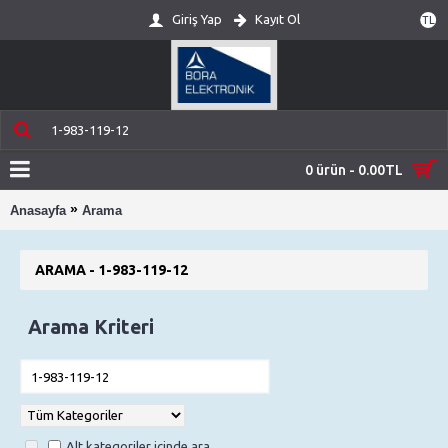
Giriş Yap
Kayıt Ol
TL
0 ürün - 0.00TL
»
Anasayfa
Arama
ARAMA - 1-983-119-12
Arama Kriteri
Alt kategoriler içinde ara