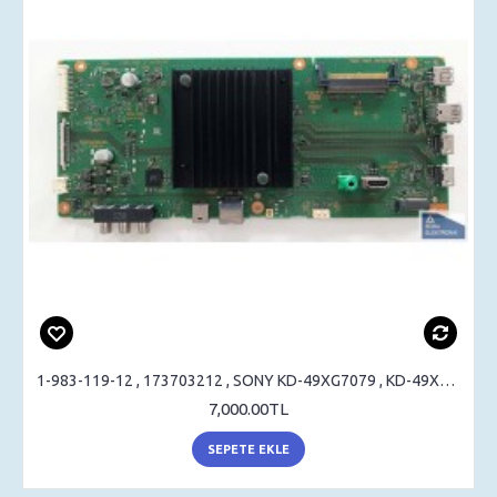
1-983-119-12 , 173703212 , SONY KD-49XG7079 , KD-49XG7077 , KD-55XG7096 , MAIN BOARD , ANAKART
7,000.00TL
SEPETE EKLE