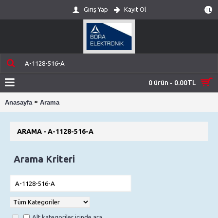
Giriş Yap
Kayıt Ol
TL
0 ürün - 0.00TL
»
Anasayfa
Arama
ARAMA - A-1128-516-A
Arama Kriteri
Alt kategoriler içinde ara