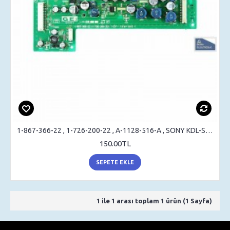
1-867-366-22 , 1-726-200-22 , A-1128-516-A , SONY KDL-S32A12U , LOGIC BOARD
150.00TL
SEPETE EKLE
1 ile 1 arası toplam 1 ürün (1 Sayfa)