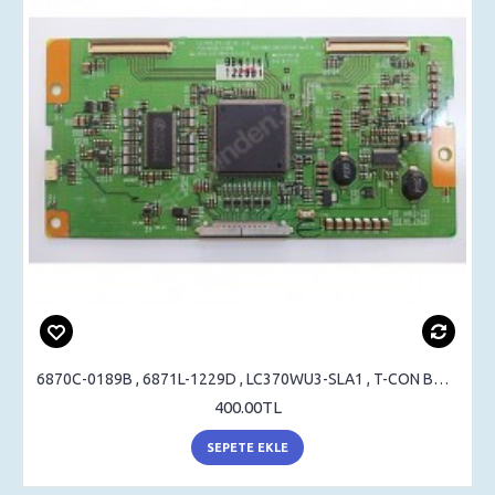
6870C-0189B , 6871L-1229D , LC370WU3-SLA1 , T-CON BOARD
400.00TL
SEPETE EKLE