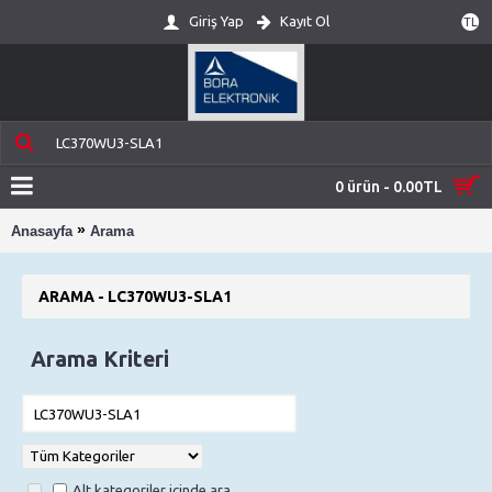
Giriş Yap
Kayıt Ol
TL
0 ürün - 0.00TL
»
Anasayfa
Arama
ARAMA - LC370WU3-SLA1
Arama Kriteri
Alt kategoriler içinde ara