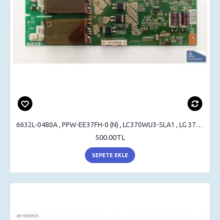
6632L-0480A , PPW-EE37FH-0 (N) , LC370WU3-SLA1 , LG 37LF65 , 37LF66 , INVERTER BOARD
500.00TL
SEPETE EKLE