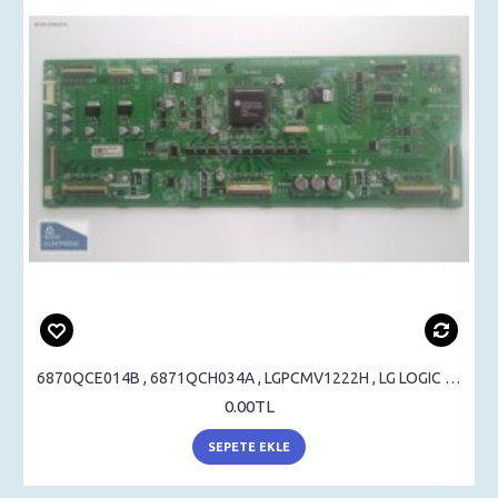
6870QCE014B , 6871QCH034A , LGPCMV1222H , LG LOGIC BOARD
0.00TL
SEPETE EKLE