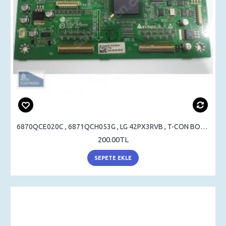
6870QCE020C , 6871QCH053G , LG 42PX3RVB , T-CON BOARD
200.00TL
SEPETE EKLE