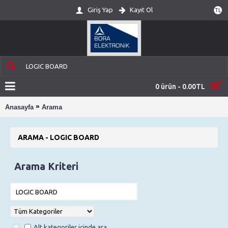
Giriş Yap
Kayıt Ol
TL
0 ürün - 0.00TL
»
Anasayfa
Arama
ARAMA - LOGIC BOARD
Arama Kriteri
Alt kategoriler içinde ara