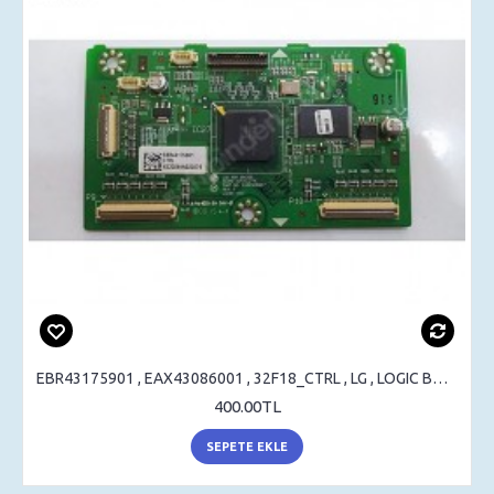
EBR43175901 , EAX43086001 , 32F18_CTRL , LG , LOGIC BOARD , T-CON BOARD
400.00TL
SEPETE EKLE