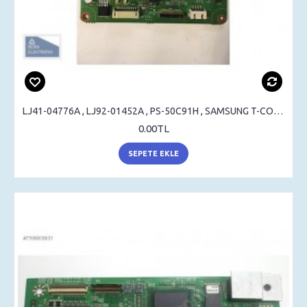
LJ41-04776A , LJ92-01452A , PS-50C91H , SAMSUNG T-CON , LOGIC BOARD
0.00TL
SEPETE EKLE