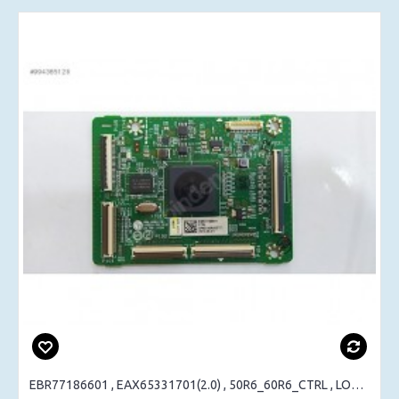
EBR77186601 , EAX65331701(2.0) , 50R6_60R6_CTRL , LOGIC BOARD