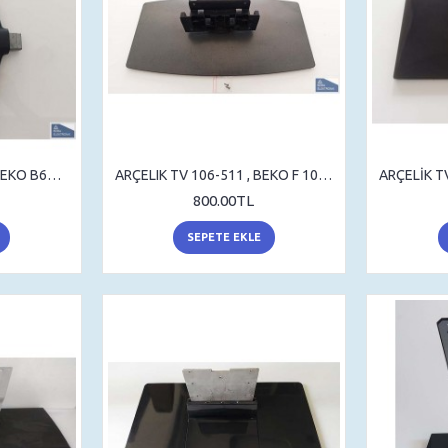
ARÇELİK A65 B 820 B , BEKO B65 B 820 B , STAND , TV AYAK , SEHPA AYAK
ARÇELIK TV 106-511 , BEKO F 106-511 , STAND , TV AYAGI , SEHPA AYAK , MASA AYAK
800.00TL
SEPETE EKLE