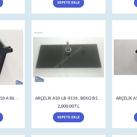
SEPETE EKLE
ARÇELİK A50 A 850 B , A50 A 860 B , BEKO B50 A 850 B , B50 A 860 B , STAND , SEHPA AYAK , MASA AYAK
ARÇELİK A50-LB-9336 , BEKO B50-LB-9336 , STAND , SEHPA AYAK , MASA AYAK
2,000.00TL
SEPETE EKLE