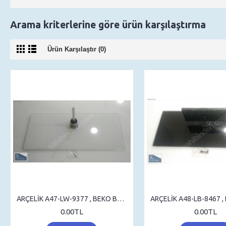
Arama kriterlerine göre ürün karşılaştırma
Ürün Karşılaştır (0)
ARÇELİK A47-LW-9377 , BEKO B47-LW-9377 , STAND , SEHPA AYAK , MASA AYAK
0.00TL
0.00TL