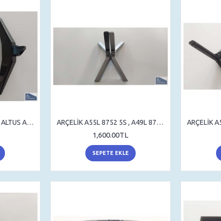
ARÇELİK A55L 8740 5B , ALTUS AL43L 8990 5B , STAND , SEHPA AYAK , MASA AYAK
ARÇELİK A55L 8752 5S , A49L 8752 5S , BEKO B55L 8752 5S , B49L 8752 5S , STAND , SEHPA AYAK , MASA AYAK
1,600.00TL
SEPETE EKLE