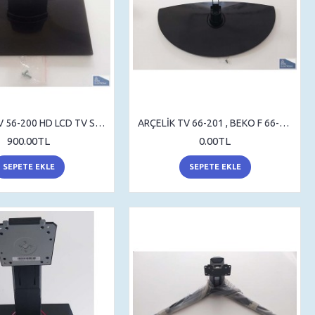
ARÇELİK TV 56-200 HD LCD TV STAND , SEHPA AYAK , MASA AYAK
ARÇELİK TV 66-201 , BEKO F 66-201 , STAND , SEHPA AYAK , MASA AYAK
900.00TL
0.00TL
SEPETE EKLE
SEPETE EKLE