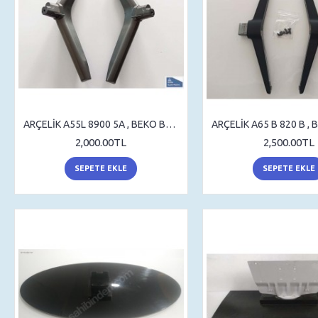
ARÇELİK A55L 8900 5A , BEKO B55L 8900 5A , STAND , SEHPA AYAK , MASA AYAK
2,000.00TL
2,500.00TL
SEPETE EKLE
SEPETE EKLE