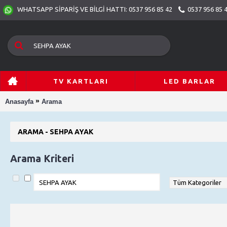
0537 956 85 
WHATSAPP SİPARİŞ VE BİLGİ HATTI: 0537 956 85 42
TV KARTLARI
LED BARLAR
»
Anasayfa
Arama
ARAMA - SEHPA AYAK
Arama Kriteri