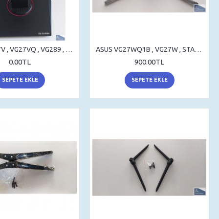
ASUS VG27V , VG27VQ , VG289 , VG289Q , VG278 , VG278Q , LED MONITOR , STAND , SEHPA AYAK , MASA AYAK
ASUS VG27WQ1B , VG27W , STAND , SEHPA AYAK , MASA AYAK
0.00TL
900.00TL
SEPETE EKLE
SEPETE EKLE