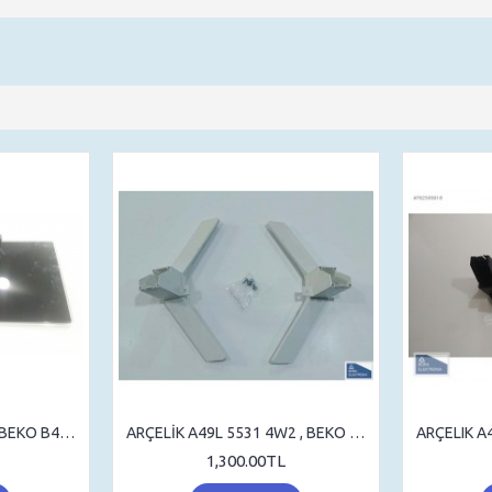
ARÇELİK A48-LB-8467 , BEKO B48-LB-8467 , STAND , SEHPA AYAK , MASA AYAK
ARÇELİK A49L 5531 4W2 , BEKO B49L 5531 4W2 , STAND , SEHPA AYAK , MASA AYAK
1,300.00TL