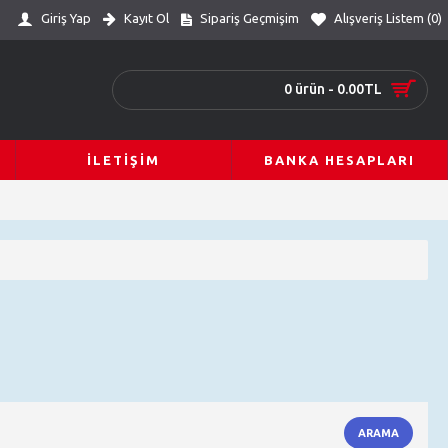
Giriş Yap
Kayıt Ol
Sipariş Geçmişim
Alışveriş Listem (
0
)
0 ürün - 0.00TL
İLETIŞIM
BANKA HESAPLARI