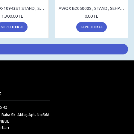
AWOX AWX-10943ST STAND , SEHPA AYAK , MASA AYAK
AWOX B205000S , STAND , SEHPA AYAK , MASA AYAK
1,300.00TL
0.00TL
SEPETE EKLE
SEPETE EKLE
Z
5 42
h. Baha Sk. Aktaş Apt. No:36A
ANBUL
rtları