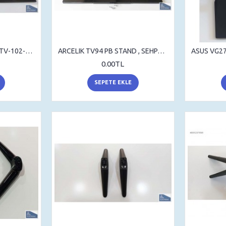
ARÇELİK TV106-531 B , TV-102-B2HD-VD , TV-106-B2HD-VD , BEKO FB-102-2HD-VD , FB-106-2HD , STAND , SEHPA AYAK , MASA AYAK
ARCELIK TV94 PB STAND , SEHPA AYAK , MASA AYAK
0.00TL
SEPETE EKLE