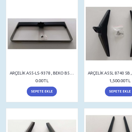
ARÇELİK A55-LS-9378 , BEKO B55-LS-9378 , STAND , TV , SEHPA , MASA AYAK
0.00TL
1,500.00TL
SEPETE EKLE
SEPETE EKLE