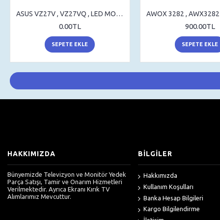
ASUS VZ27V , VZ27VQ , LED MONITOR , STAND , SEHPA AYAK , MASA AYAK
0.00TL
900.00TL
SEPETE EKLE
SEPETE EKLE
HAKKIMIZDA
BİLGİLER
Bünyemizde Televizyon ve Monitör Yedek
Hakkımızda
Parça Satışı, Tamir ve Onarım Hizmetleri
Kullanım Koşulları
Verilmektedir. Ayrıca Ekranı Kırık TV
Alımlarımız Mevcuttur.
Banka Hesap Bilgileri
Kargo Bilgilendirme
İletişim