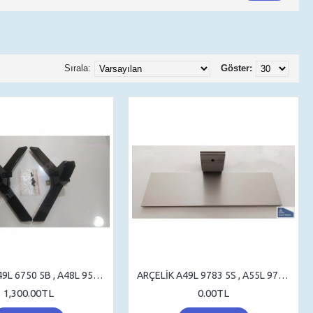
Sırala:
Göster:
ARÇELIK A49L 6750 5B , A48L 9583 5B , STAND , SEHPA AYAK , MASA AYAK
ARÇELİK A49L 9783 5S , A55L 9783 5S , STAND , TV AYAK , SEHPA AYAK
1,300.00TL
0.00TL