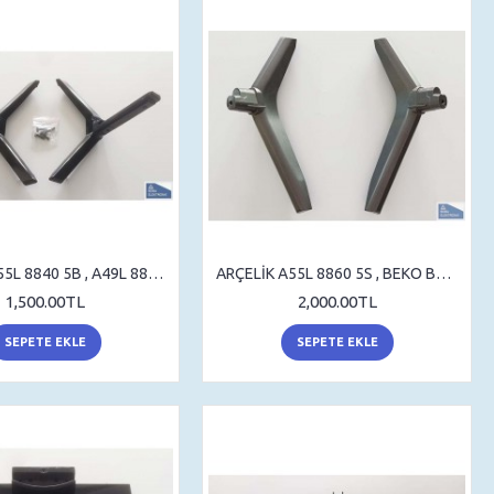
ARÇELİK A55L 8840 5B , A49L 8840 5B , STAND , SEHPA AYAK , MASA AYAK
ARÇELİK A55L 8860 5S , BEKO B49L 8900 5A , STAND , SEHPA AYAK , MASA AYAK
1,500.00TL
2,000.00TL
SEPETE EKLE
SEPETE EKLE