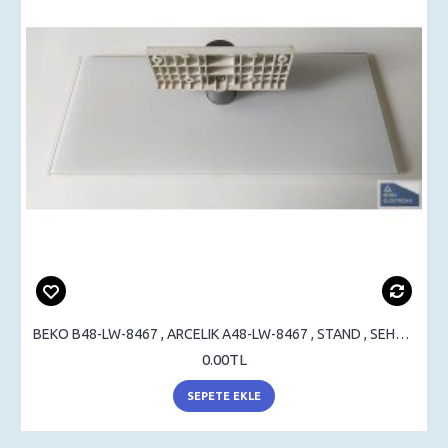
BEKO B48-LW-8467 , ARCELIK A48-LW-8467 , STAND , SEHPA AYAK , MASA AYAK
0.00TL
SEPETE EKLE