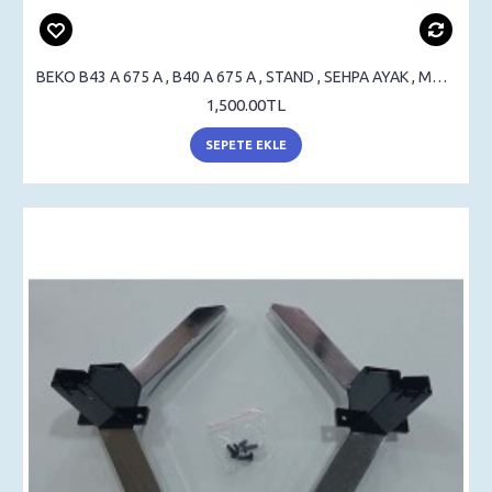
BEKO B43 A 675 A , B40 A 675 A , STAND , SEHPA AYAK , MASA AYAK
1,500.00TL
SEPETE EKLE