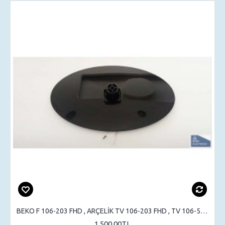
BEKO F 106-203 FHD , ARÇELİK TV 106-203 FHD , TV 106-525 , STAND , SEHPA AYAK , MASA AYAK
1,500.00TL