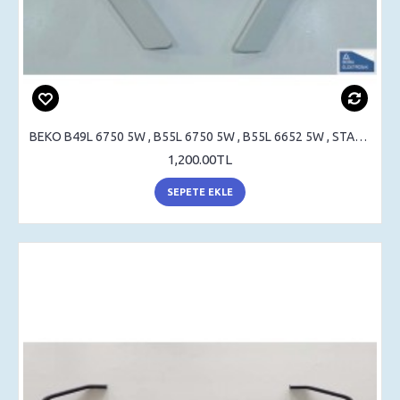
BEKO B49L 6750 5W , B55L 6750 5W , B55L 6652 5W , STAND , SEHPA AYAK , MASA AYAK
1,200.00TL
SEPETE EKLE