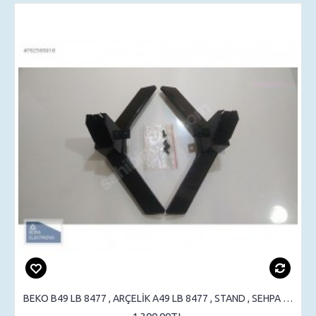
BEKO B49 LB 8477 , ARÇELİK A49 LB 8477 , STAND , SEHPA AYAK , MASA AYAK