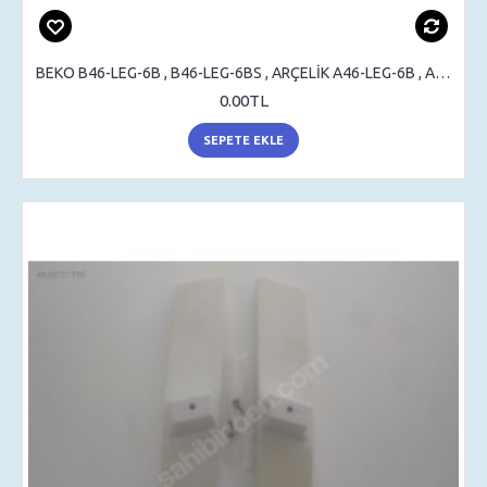
BEKO B46-LEG-6B , B46-LEG-6BS , ARÇELİK A46-LEG-6B , A46-LEG-6BS , STAND , SEHPA AYAK , MASA AYAK
0.00TL
SEPETE EKLE