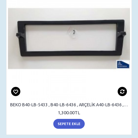
BEKO B40-LB-5433 , B40-LB-6436 , ARÇELİK A40-LB-6436 , STAND , SEHPA AYAK , MASA AYAK
1,300.00TL
SEPETE EKLE