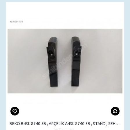
BEKO B43L 8740 5B , ARÇELİK A43L 8740 5B , STAND , SEHPA AYAK , MASA AYAK