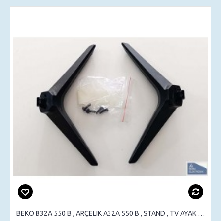
BEKO B32A 550 B , ARÇELIK A32A 550 B , STAND , TV AYAK , SEHPA AYAK