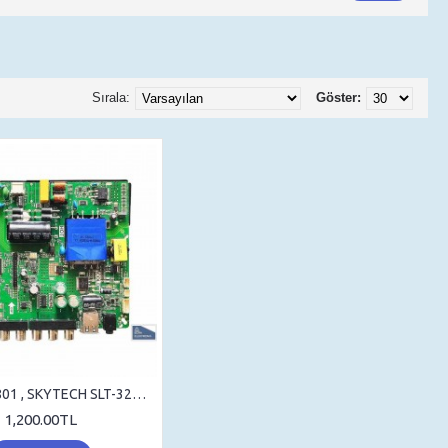
Sırala:
Göster:
TP.V56.PB801 , SKYTECH SLT-3230B , MAIN BOARD , ANAKART , T320XVN02
1,200.00TL