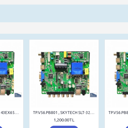
TP.V56.PB801 , REDLINE 43EX6543 , CX430DLEDM , MAIN BOARD , ANAKART
TP.V56.PB801 , SKYTECH SLT-3230A , MAIN BOARD , ANAKART , ST3151A05
1,200.00TL