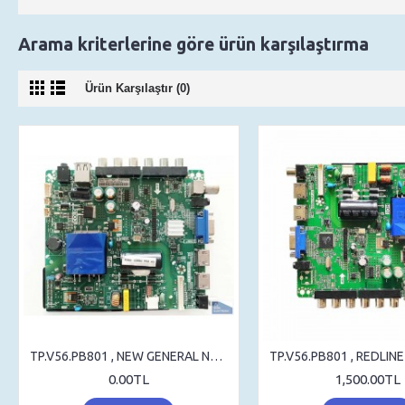
Arama kriterlerine göre ürün karşılaştırma
Ürün Karşılaştır (0)
TP.V56.PB801 , NEW GENERAL NG3288FHD , MAIN BOARD , ANAKART , ST3151A05-8
0.00TL
1,500.00TL