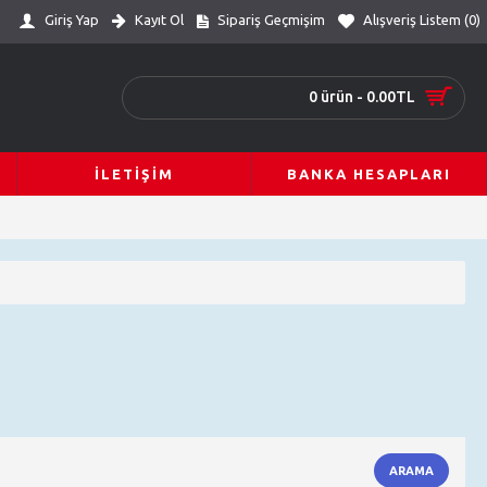
Giriş Yap
Kayıt Ol
Sipariş Geçmişim
Alışveriş Listem (
0
)
0 ürün - 0.00TL
İLETIŞIM
BANKA HESAPLARI