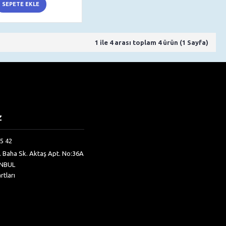
SEPETE EKLE
1 ile 4 arası toplam 4 ürün (1 Sayfa)
Z
5 42
h. Baha Sk. Aktaş Apt. No:36A
ANBUL
rtları