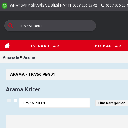
0537 956 85 
WHATSAPP SİPARİŞ VE BİLGİ HATTI: 0537 956 85 42
TV KARTLARI
LED BARLAR
»
Anasayfa
Arama
ARAMA - TP.V56.PB801
Arama Kriteri