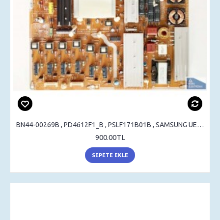
BN44-00269B , PD4612F1_B , PSLF171B01B , SAMSUNG UE40B6000 , UE40B7000 , POWER BOARD , BESLEME
900.00TL
SEPETE EKLE