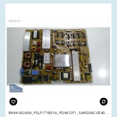
BN44-00269A , PSLF171B01A , PD4612F1 , SAMSUNG UE40B6000 , UE40B7000 , POWER BOARD