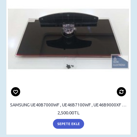
SAMSUNG UE40B7000WF , UE46B7100WF , UE46B9000XF , UE55B7000WF , STAND , SEHPA AYAK , MASA AYAK
2,500.00TL
SEPETE EKLE