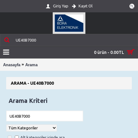
Giriş Yap
Kayıt Ol
TL
0 ürün - 0.00TL
»
Anasayfa
Arama
ARAMA - UE40B7000
Arama Kriteri
Alt kategoriler içinde ara